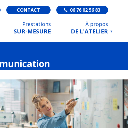
CONTACT
06 76 02 56 83
Prestations
À propos
SUR-MESURE
DE L'ATELIER
L'ATELIER DES
TRANSITIONS
MODALITÉS
mmunication
D'ACCÈS AUX
FORMATIONS
VERS UNE
DÉMARCHE
QUALITÉ